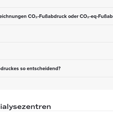
ezeichnungen CO₂-Fußabdruck oder CO₂-eq-Fußabd
druckes so entscheidend?
ialysezentren