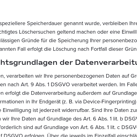
 speziellere Speicherdauer genannt wurde, verbleiben I
rechtigtes Löschersuchen geltend machen oder eine Einwil
zulässigen Gründe für die Speicherung Ihrer personenbezo
annten Fall erfolgt die Löschung nach Fortfall dieser Grün
htsgrundlagen der Datenverarbeit
en, verarbeiten wir Ihre personenbezogenen Daten auf Gru
n nach Art. 9 Abs. 1 DSGVO verarbeitet werden. Im Falle 
 erfolgt die Datenverarbeitung außerdem auf Grundlage vo
mationen in Ihr Endgerät (z. B. via Device-Fingerprinting)
Einwilligung ist jederzeit widerrufbar. Sind Ihre Daten z
 wir Ihre Daten auf Grundlage des Art. 6 Abs. 1 lit. b DS
rforderlich sind auf Grundlage von Art. 6 Abs. 1 lit. c D
t. f DSGVO erfolgen. Über die jeweils im Einzelfall einsc