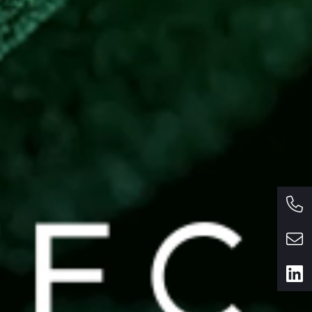
cker gegessen, getrunken
se.
grünere Dialyse mit uns