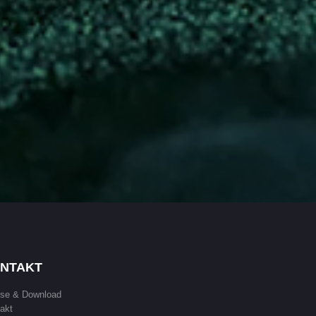
NTAKT
se & Download
akt