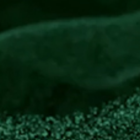
effen in Bamberg
is Team zu einem “Quarterly”. Wir nutzen diese Tage eher
um physisch Zeit miteinander zu verbringen.
es vollständiges Geschäftsjahr. Deswegen war es für un
 eine Gelegenheit zu feiern, was wir im Jahr 2024 geme