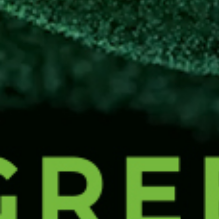
Wir haben einen schönen Tag in der historischen In
und zusammen gelacht.
Nach einem Jahresrückblick am nächsten Tag ging e
Ein herzliches Dankeschön an alle unsere Mitstr
zusammen gehen! Auf tolle neue Ideen, Zusamme
Wir wünschen allen entspannte Feiertage und einen