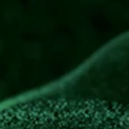
Teambuilding
Weihnachtliches Teamtr
Einmal im Quartal trifft sich unser GreenTec Dialys
Themen, um Wissen auszutauschen, vor allem aber, 
Unser Dezember-Quarterly 2024 beendet unser zweit
Rückblick auf das vergangene Quartal, sondern auch
Erfolge erreicht haben.