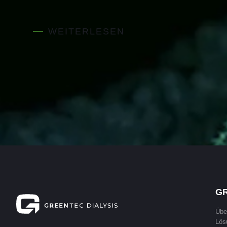
Als GreenTec Dialysis Team blicken wir voller Stolz das
Jahr 2024 zurück. Es war aufregend und erfolgreich.
WEITERLESEN
Wir sind Mitglied und unterstützen
GR
Übe
Lös