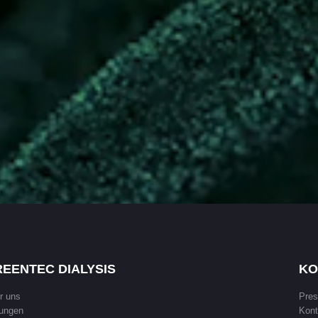
EENTEC DIALYSIS
KO
r uns
Pres
ungen
Kont