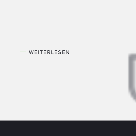
BLOG
Smarte Lösungen für die
Krankenhausdialyse
Wie kann die Betriebssicherheit in der Klinik erhöht und die
Ressourceneffizienz gesteigert werden?…
WEITERLESEN
Wir sind Mitglied und unterstützen