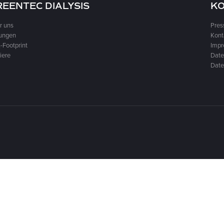
REENTEC DIALYSIS
K
r uns
Pres
ungen
Kont
-Footprint
Imp
iere
Date
Date