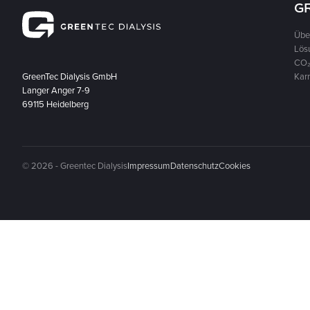
G
Übe
Lös
CO₂
GreenTec Dialysis GmbH
Karr
Langer Anger 7-9
69115 Heidelberg
© 2026 - Greentec Dialysis
Impressum
Datenschutz
Cookies