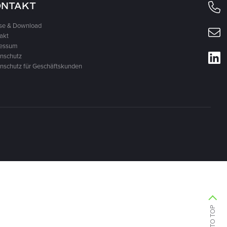
ONTAKT
se & Download
akt
ressum
nschutz
nschutz für Geschäftskunden